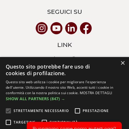
SEGUICI SU
LINK
privacy policy
×
cookies policy
Questo sito potrebbe fare uso di
cookies di profilazione.
whistleblowing/segnalazione illeciti
Questo sito web utilizza i cookie per migliorare l'esperienza
PROGETTO DI FUSIONE TRA ENTI
dell'utente. Utilizzando il nostro sito Web, accetti tutti i cookie in
Visiona il documento 1
conformità con la nostra politica sui cookie.
MOSTRA DETTAGLI
Visiona il documento 2
SHOW ALL PARTNERS
(847) →
STRETTAMENTE NECESSARIO
PRESTAZIONE
TARGETING
FUNZIONALITÀ
Buongiorno come posso aiutarti oggi?