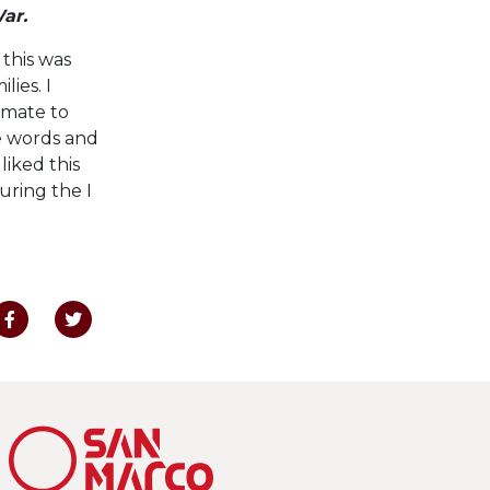
ar.
 this was
lies. I
imate to
me words and
liked this
uring the I