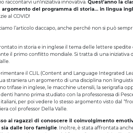
o raccontarvi un’iniziativa innovativa.
Quest’anno la cla
n argomento del programma di storia… in lingua ing
zie al COVID!
ciamo l’articolo daccapo, anche perché non si può sempr
rontato in storia e in inglese il tema delle lettere spedite
te il primo conflitto mondiale. Si tratta di una iniziativa 
alle.
erimentare il CLIL (Content and Language Integrated Le
ngua straniera un argomento di una disciplina non linguisti
o trifase in inglese, le macchine utensili, la serigrafia op
udenti hanno prima studiato con la professoressa di Pesce
ti italiani, per poi vedere lo stesso argomento visto dal “fr
iera col professor Della Valle.
so ai ragazzi di conoscere il coinvolgimento emoti
, sia dalle loro famiglie
. Inoltre, è stata affrontata anch