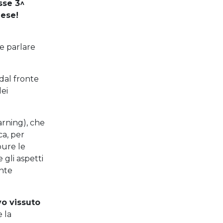
sse 3^
lese!
e parlare
 dal fronte
dei
arning), che
ca, per
pure le
 gli aspetti
onte
vo vissuto
e la