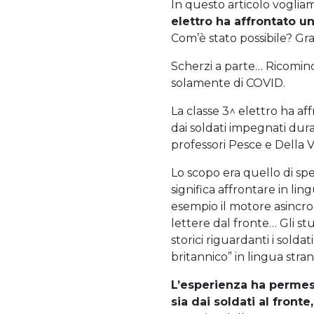
In questo articolo vogliam
elettro ha affrontato u
Com’è stato possibile? Gra
Scherzi a parte… Ricomin
solamente di COVID.
La classe 3^ elettro ha aff
dai soldati impegnati duran
professori Pesce e Della V
Lo scopo era quello di sp
significa affrontare in li
esempio il motore asincron
lettere dal fronte… Gli st
storici riguardanti i solda
britannico” in lingua stran
L’esperienza ha permes
sia dai soldati al fronte