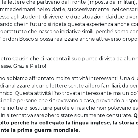
le lettere che partivano dal fronte (imposta dai militari),
immedesimarsi nei soldati e, successivamente, nei censor
sso agli studenti di vivere le due situazioni dai due divers
ando che in futuro si ripeta questa esperienza anche con 
soprattutto che nascano iniziative simili, perché siamo conv
ni” di don Bosco si possa realizzare anche attraverso pro
ietro Causin che ci racconta il suo punto di vista da alun
classe. Grazie Pietro!
 abbiamo affrontato molte attività interessanti. Una di
i analizzare alcune lettere scritte ai loro familiari, da pe
annico. Questa attività l’ho trovata interessante ma un po
elle persone che si trovavano a casa, provando a rispo
are inoltre di sostituire parole e frasi che non potevano e
 in alternativa sarebbero state sicuramente censurate.
Q
olto perché ha collegato la lingua inglese, la storia e
te la prima guerra mondiale.