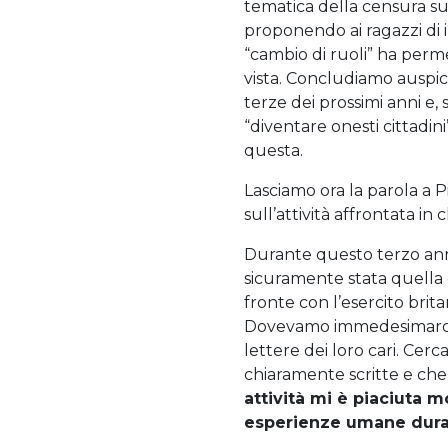
tematica della censura sul
proponendo ai ragazzi di 
“cambio di ruoli” ha perme
vista. Concludiamo auspic
terze dei prossimi anni e, 
“diventare onesti cittadi
questa.
Lasciamo ora la parola a P
sull’attività affrontata in 
Durante questo terzo anno
sicuramente stata quella d
fronte con l’esercito brit
Dovevamo immedesimarci n
lettere dei loro cari. Cerc
chiaramente scritte e che
attività mi è piaciuta m
esperienze umane duran