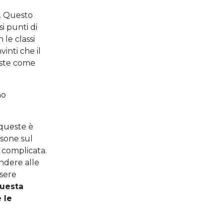
i. Questo
i punti di
le classi
inti che il
poste come
no
 queste è
rsone sul
’ complicata.
ndere alle
ssere
uesta
 le