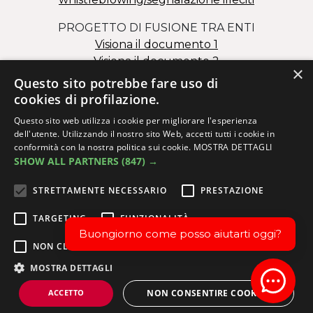
PROGETTO DI FUSIONE TRA ENTI
Visiona il documento 1
Visiona il documento 2
×
Questo sito potrebbe fare uso di
cookies di profilazione.
Questo sito web utilizza i cookie per migliorare l'esperienza
dell'utente. Utilizzando il nostro sito Web, accetti tutti i cookie in
conformità con la nostra politica sui cookie.
MOSTRA DETTAGLI
SHOW ALL PARTNERS
(847) →
Via dei Salesiani 15 – 30174 Mestre (VE)
C.F. 82000110278 – P.I. 02173980273
STRETTAMENTE NECESSARIO
PRESTAZIONE
info@issm.it
|
ittsanmarco@issm.it
|
info.fcs@issm.it
TARGETING
FUNZIONALITÀ
Buongiorno come posso aiutarti oggi?
NON CLASSIFICATI
©2024 Istituto Salesiano San Marco - Via dei Salesiani, 15 -
MOSTRA DETTAGLI
30174 Venezia- Mestre - P.IVA 02173980273 - C.F.
Open 
ACCETTO
NON CONSENTIRE COOKIES
82000110278