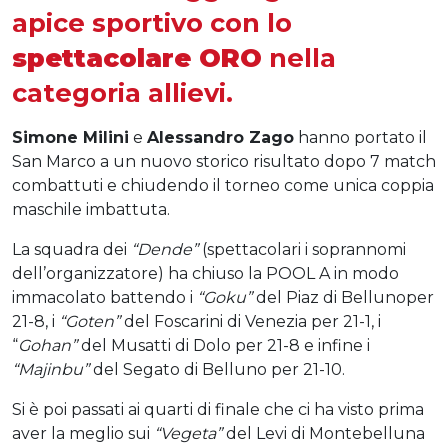
apice sportivo con lo
spettacolare ORO
nella
categoria allievi.
Simone Milini
e
Alessandro Zago
hanno portato il
San Marco a un nuovo storico risultato dopo 7 match
combattuti e chiudendo il torneo come unica coppia
maschile imbattuta.
La squadra dei
“Dende”
(spettacolari i soprannomi
dell’organizzatore) ha chiuso la POOL A in modo
immacolato battendo i
“Goku”
del Piaz di Bellunoper
21-8, i
“Goten”
del Foscarini di Venezia per 21-1, i
“
Gohan”
del Musatti di Dolo per 21-8 e infine i
“Majinbu”
del Segato di Belluno per 21-10.
Si è poi passati ai quarti di finale che ci ha visto prima
aver la meglio sui
“Vegeta”
del Levi di Montebelluna