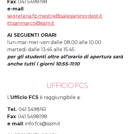
Fax
: 041 5498198
e-mail
:
segreteria.fp.mestre@salesianinordest.it
ittsanmarco@issm.it
AI SEGUENTI ORARI
lun-mar-mer-ven dalle 08.00 alle 10.00
martedì dalle 13.45 alle 15.45
per gli studenti oltre all’orario di apertura sarà
anche tutti i giorni 10:55-11:10
UFFICIO FCS
L’
Ufficio FCS
è raggiungibile a:
Tel.
: 041 5498161
Fax
: 041 5498198
e mail
: info.fcs@issm.it