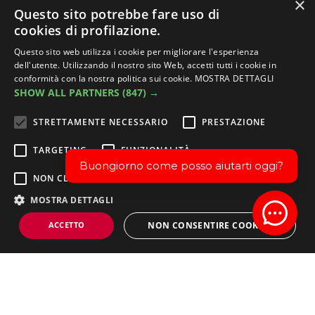
×
Questo sito potrebbe fare uso di
cookies di profilazione.
Questo sito web utilizza i cookie per migliorare l'esperienza
dell'utente. Utilizzando il nostro sito Web, accetti tutti i cookie in
conformità con la nostra politica sui cookie.
MOSTRA DETTAGLI
SHOW ALL PARTNERS
(847) →
STRETTAMENTE NECESSARIO
PRESTAZIONE
TARGETING
FUNZIONALITÀ
Buongiorno come posso aiutarti oggi?
NON CLASSIFICATI
MOSTRA DETTAGLI
SEGUICI SU
Open 
ACCETTO
NON CONSENTIRE COOKIES
Strettamente necessario
Prestazione
Targeting
LINK
Funzionalità
Non classificati