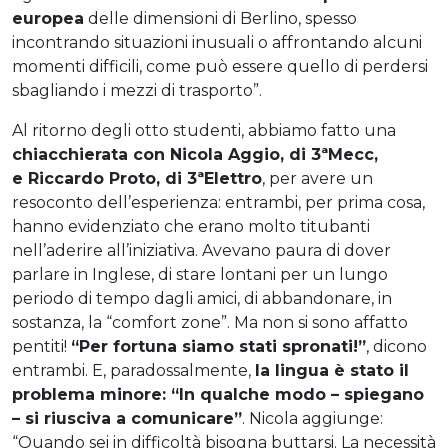
europea
delle dimensioni di Berlino, spesso
incontrando situazioni inusuali o affrontando alcuni
momenti difficili, come può essere quello di perdersi
sbagliando i mezzi di trasporto”.
Al ritorno degli otto studenti, abbiamo fatto una
chiacchierata con Nicola Aggio, di 3ªMecc,
e Riccardo Proto, di 3ªElettro
, per avere un
resoconto dell’esperienza: entrambi, per prima cosa,
hanno evidenziato che erano molto titubanti
nell’aderire all’iniziativa. Avevano paura di dover
parlare in Inglese, di stare lontani per un lungo
periodo di tempo dagli amici, di abbandonare, in
sostanza, la “comfort zone”. Ma non si sono affatto
pentiti!
“Per fortuna siamo stati spronati!”
, dicono
entrambi. E, paradossalmente,
la lingua è stato il
problema minore: “In qualche modo – spiegano
– si riusciva a comunicare”
. Nicola aggiunge:
“Quando sei in difficoltà bisogna buttarsi. La necessità