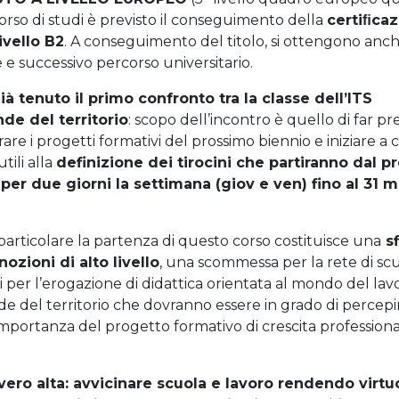
orso di studi è previsto il conseguimento della
certiﬁcaz
ivello B2
. A conseguimento del titolo, si ottengono anc
 e successivo percorso universitario.
ià tenuto il primo confronto tra la classe dell’ITS
de del territorio
: scopo dell’incontro è quello di far pr
trare i progetti formativi del prossimo biennio e iniziare a c
tili alla
definizione dei tirocini che partiranno dal p
er due giorni la settimana (giov e ven) fino al 31 
 particolare la partenza di questo corso costituisce una
sf
ozioni di alto livello
, una scommessa per la rete di sc
i per l’erogazione di didattica orientata al mondo del lav
e del territorio che dovranno essere in grado di percepire
’importanza del progetto formativo di crescita professiona
vero alta: avvicinare scuola e lavoro rendendo virtu