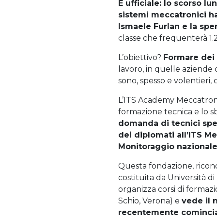
È ufficiale: lo scorso l
sistemi meccatronici ha
Ismaele Furlan e la spe
classe che frequenterà 1.20
L’obiettivo?
Formare dei 
lavoro, in quelle aziende 
sono, spesso e volentieri,
L’ITS Academy Meccatroni
formazione tecnica e lo s
domanda di tecnici spec
dei diplomati all’ITS M
Monitoraggio nazionale 
Questa fondazione, ricono
costituita da Università di
organizza corsi di formaz
Schio, Verona) e
vede il 
recentemente cominci