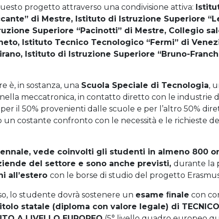
 questo progetto attraverso una condivisione attiva:
Istit
cante” di Mestre, Istituto di Istruzione Superiore “L
struzione Superiore “Pacinotti” di Mestre, Collegio sa
neto, Istituto Tecnico Tecnologico “Fermi” di Venezi
rano, Istituto di Istruzione Superiore “Bruno-Franche
re è, in sostanza, una
Scuola Speciale di Tecnologia
, 
nella meccatronica, in contatto diretto con le industrie de
i, per il 50% provenienti dalle scuole e per l’altro 50% di
o un costante confronto con le necessità e le richieste 
iennale, vede coinvolti gli studenti in almeno 800 or
aziende del settore e sono anche previsti,
durante la 
ni all’estero
con le borse di studio del progetto Erasmus
so, lo studente dovrà sostenere un
esame ﬁnale
con co
titolo statale (diploma con valore legale) di TECNIC
UTO A LIVELLO EUROPEO
(5° livello quadro europeo q