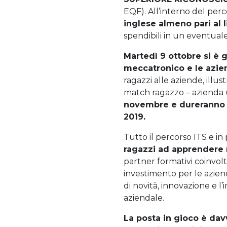
EQF). All’interno del perc
inglese almeno pari al l
spendibili in un eventuale
Martedì 9 ottobre si è g
meccatronico e le azien
ragazzi alle aziende, illus
match ragazzo – azienda u
novembre e dureranno p
2019.
Tutto il percorso ITS e in
ragazzi ad apprendere n
partner formativi coinvolt
investimento per le aziend
di novità, innovazione e l
aziendale.
La posta in gioco è dav