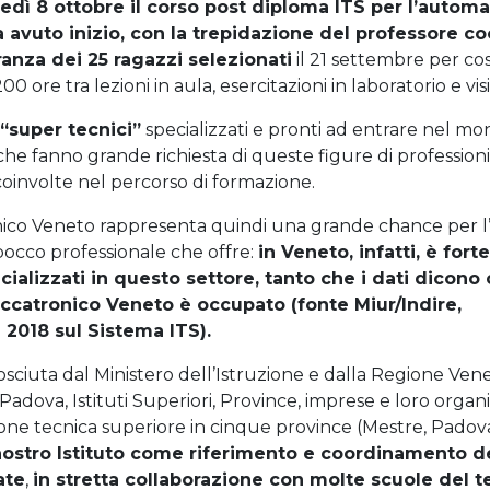
unedì 8 ottobre il corso post diploma ITS per l’autom
 avuto inizio, con la trepidazione del professore c
ranza dei 25 ragazzi selezionati
il 21 settembre per cos
0 ore tra lezioni in aula, esercitazioni in laboratorio e visi
“super tecnici”
specializzati e pronti ad entrare nel m
che fanno grande richiesta di queste figure di professioni
 coinvolte nel percorso di formazione.
co Veneto rappresenta quindi una grande chance per l’
bocco professionale che offre:
in Veneto, infatti, è forte
ializzati in questo settore, tanto che i dati dicono 
eccatronico Veneto è occupato (fonte Miur/Indire,
2018 sul Sistema ITS).
sciuta dal Ministero dell’Istruzione e dalla Regione Vene
 Padova, Istituti Superiori, Province, imprese e loro organi
ione tecnica superiore in cinque province (Mestre, Padova
nostro Istituto come riferimento e coordinamento del
ate
,
in stretta collaborazione con molte scuole del te