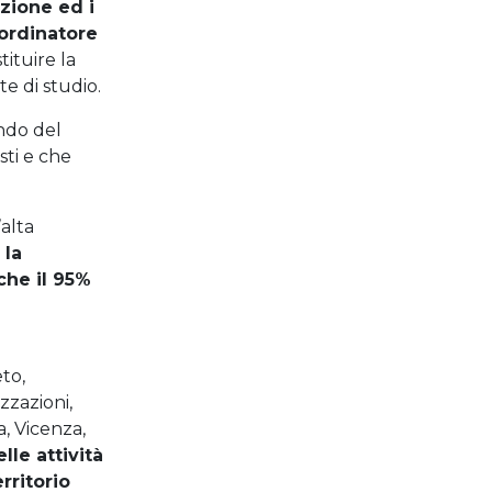
azione ed i
oordinatore
tituire la
te di studio.
ondo del
sti e che
alta
 la
che il 95%
to,
zzazioni,
, Vicenza,
le attività
rritorio