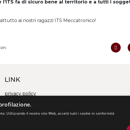
’ITS fa di sicuro bene al territorio e a tutti i sogget
attutto ai nostri ragazzi ITS Meccatronico!
con:
LINK
privacy policy
cookies policy
profilazione.
whistleblowing/segnalazione illeciti
te. Utilizzando il nostro sito Web, accetti tutti i cookie in conformità
PROGETTO DI FUSIONE TRA ENTI
Visiona il documento 1