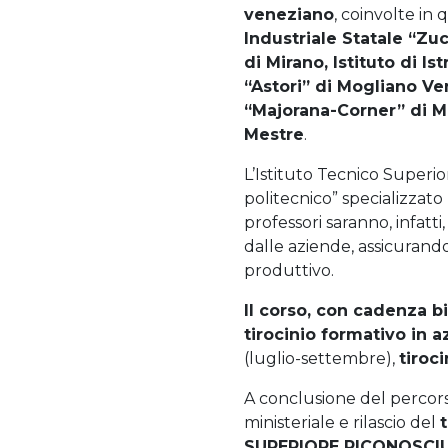
veneziano
, coinvolte in
Industriale Statale “Zuc
di Mirano, Istituto di I
“Astori” di Mogliano Ve
“Majorana-Corner” di Mi
Mestre
.
L’Istituto Tecnico Superio
politecnico” specializzato 
professori saranno, infatt
dalle aziende, assicurand
produttivo.
Il corso, con cadenza b
tirocinio formativo in 
(luglio-settembre),
tiroci
A conclusione del percor
ministeriale e rilascio del
SUPERIORE RICONOSCI