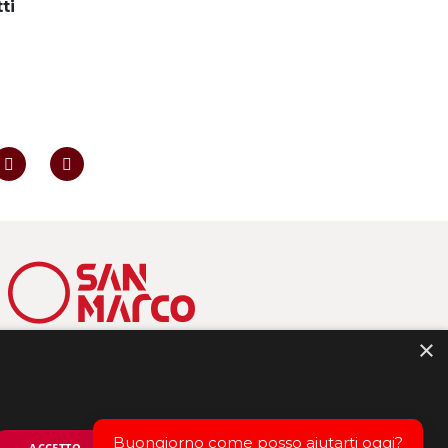
ti
×
Via dei Salesiani 15 – 30174 Mestre (VE)
C.F. 82000110278 – P.I. 02173980273
info@issm.it
|
ittsanmarco@issm.it
|
info.fcs@issm.it
Buongiorno come posso aiutarti oggi?
ACCETTO