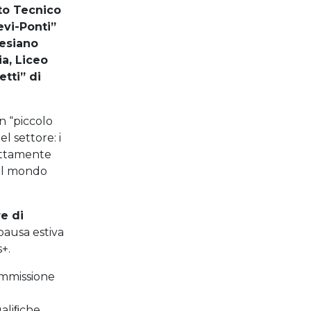
uto Tecnico
evi-Ponti”
lesiano
a, Liceo
tti” di
un “piccolo
l settore: i
rettamente
del mondo
e di
pausa estiva
+.
mmissione
O
ualiﬁche