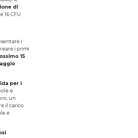
ione di
he 16 CFU
esentare i
reare i primi
rossimo 15
maggio
ida per i
uole e
oro, un
 il carico
le e
osi