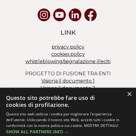
LINK
privacy policy
cookies policy
whistleblowing/segnalazione illeciti
PROGETTO DI FUSIONE TRA ENTI
Visiona il documento 1
Visiona il documento 2
×
Questo sito potrebbe fare uso di
cookies di profilazione.
Questo sito web utilizza i cookie per migliorare l'esperienza
dell'utente. Utilizzando il nostro sito Web, accetti tutti i cookie in
conformità con la nostra politica sui cookie.
MOSTRA DETTAGLI
SHOW ALL PARTNERS
Via dei Salesiani 15 – 30174 Mestre (VE)
(847) →