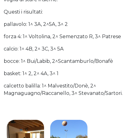
Questi i risultati:
pallavolo: 1^ 3A, 2^5A, 3^ 2
forza 4: 1^ Voltolina, 2^ Semenzato R, 3^ Patrese
calcio: 1^ 4B, 2^ 3C, 3^ 5A
bocce: 1^ Bui/Labib, 2^Scantamburlo/Bonafè
basket: 1^ 2, 2^ 4A, 3^ 1
calcetto balilla: 1^ Malvestito/Donè, 2^
Magnaguagno/Raccanello, 3^ Stevanato/Sartori.