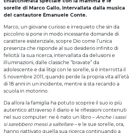
chiacchierata speciale con la mamma e le
sorelle di Marco Gallo, intervallata dalla musica
del cantautore Emanuele Conte.
Marco, un giovane curioso e irrequieto che sin da
piccolino si pone in modo incessante domande di
carattere esistenziale, scopre Dio come l’unica
presenza che risponde al suo desiderio infinito di
felicità: la sua ricerca, intervallata da delusioni e
illuminazioni, dalle classiche “bravate” da
adolescente e dai litigi con le sorelle, si è interrotta il
5 novembre 2011, quando perde la propria vita all’età
di 18 anni in un incidente, mentre si sta recando a
scuola in motorino.
Da allora la famiglia ha potuto scoprire il suo io più
autentico attraverso il diario e le riflessioni contenuti
nel suo computer: ne è nato un libro –
Anche i sassi
si sarebbero messi a saltellare
– e le sue sorelle, ora,
hanno riattivato quella sua ricerca continuando a