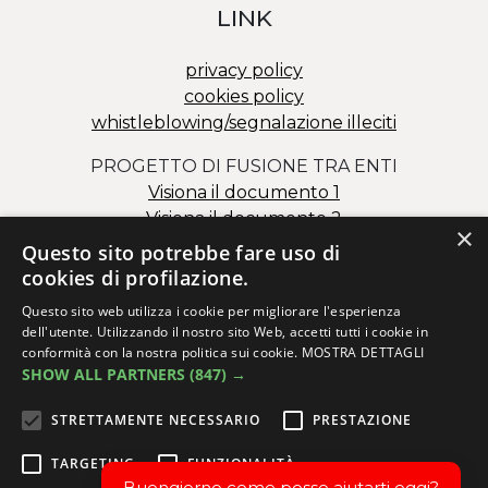
LINK
privacy policy
cookies policy
whistleblowing/segnalazione illeciti
PROGETTO DI FUSIONE TRA ENTI
Visiona il documento 1
Visiona il documento 2
×
Questo sito potrebbe fare uso di
cookies di profilazione.
Questo sito web utilizza i cookie per migliorare l'esperienza
dell'utente. Utilizzando il nostro sito Web, accetti tutti i cookie in
conformità con la nostra politica sui cookie.
MOSTRA DETTAGLI
SHOW ALL PARTNERS
(847) →
Via dei Salesiani 15 – 30174 Mestre (VE)
C.F. 82000110278 – P.I. 02173980273
STRETTAMENTE NECESSARIO
PRESTAZIONE
info@issm.it
|
ittsanmarco@issm.it
|
info.fcs@issm.it
TARGETING
FUNZIONALITÀ
Buongiorno come posso aiutarti oggi?