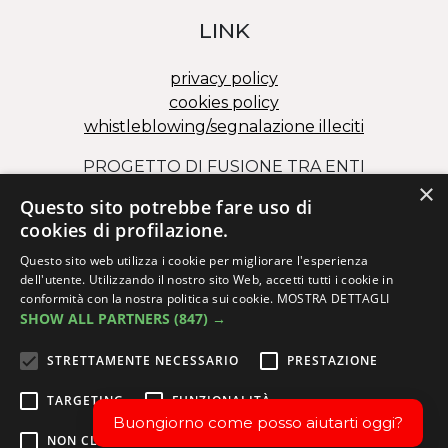
LINK
privacy policy
cookies policy
whistleblowing/segnalazione illeciti
PROGETTO DI FUSIONE TRA ENTI
×
Visiona il documento 1
Questo sito potrebbe fare uso di
Visiona il documento 2
cookies di profilazione.
Questo sito web utilizza i cookie per migliorare l'esperienza
dell'utente. Utilizzando il nostro sito Web, accetti tutti i cookie in
conformità con la nostra politica sui cookie.
MOSTRA DETTAGLI
SHOW ALL PARTNERS
(847) →
Via dei Salesiani 15 – 30174 Mestre (VE)
C.F. 82000110278 – P.I. 02173980273
STRETTAMENTE NECESSARIO
PRESTAZIONE
info@issm.it
|
ittsanmarco@issm.it
|
info.fcs@issm.it
TARGETING
FUNZIONALITÀ
Buongiorno come posso aiutarti oggi?
NON CLASSIFICATI