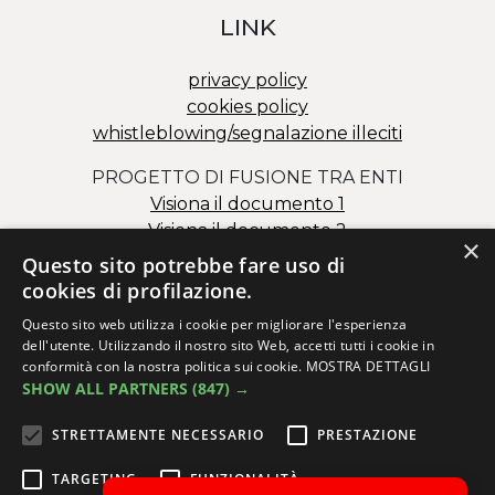
LINK
privacy policy
cookies policy
whistleblowing/segnalazione illeciti
PROGETTO DI FUSIONE TRA ENTI
Visiona il documento 1
Visiona il documento 2
×
Questo sito potrebbe fare uso di
cookies di profilazione.
Questo sito web utilizza i cookie per migliorare l'esperienza
dell'utente. Utilizzando il nostro sito Web, accetti tutti i cookie in
conformità con la nostra politica sui cookie.
MOSTRA DETTAGLI
SHOW ALL PARTNERS
(847) →
Via dei Salesiani 15 – 30174 Mestre (VE)
C.F. 82000110278 – P.I. 02173980273
STRETTAMENTE NECESSARIO
PRESTAZIONE
info@issm.it
|
ittsanmarco@issm.it
|
info.fcs@issm.it
TARGETING
FUNZIONALITÀ