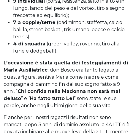
9 individuali
(corsa, resistenza, salto in alto e in
lungo, lancio del peso e del vortex, tiro a segno,
freccette ed equilibrio);
7 a coppie/terne
(badminton, staffetta, calcio
balilla, street basket , tris umano, bocce e calcio
tennis);
4 di squadra
(green volley, roverino, tiro alla
fune e dodgeball).
L’occasione è stata quella dei festeggiamenti di
Maria Ausiliatrice
: don Bosco era tanto legato a
questa figura, sentiva Maria come madre e come
compagna di cammino fin dal suo sogno fatto a 9
anni, “
Chi confida nella Madonna non sarà mai
deluso
” e “
Ha fatto tutto Lei
” sono state le sue
parole, anche negli ultimi giorni della sua vita.
E anche per i nostri ragazzi i risultati non sono
mancati: dopo 3 anni di dominio assoluto la 4A ITT si è
dovuta inchinare alle nuove leve della 2 ITT, mentre