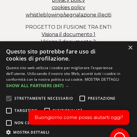
privacy policy
cookies policy
whistleblowing/segnalazione illeciti
PROGETTO DI FUSIONE TRA ENTI
Visiona il documento 1
Visiona il documento 2
×
Questo sito potrebbe fare uso di
cookies di profilazione.
Questo sito web utilizza i cookie per migliorare l'esperienza
dell'utente. Utilizzando il nostro sito Web, accetti tutti i cookie in
conformità con la nostra politica sui cookie.
MOSTRA DETTAGLI
SHOW ALL PARTNERS
(847) →
Via dei Salesiani 15 – 30174 Mestre (VE)
C.F. 82000110278 – P.I. 02173980273
STRETTAMENTE NECESSARIO
PRESTAZIONE
info@issm.it
|
ittsanmarco@issm.it
|
info.fcs@issm.it
TARGETING
FUNZIONALITÀ
Buongiorno come posso aiutarti oggi?
NON CLASSIFICATI
©2024 Istituto Salesiano San Marco - Via dei Salesiani, 15 -
MOSTRA DETTAGLI