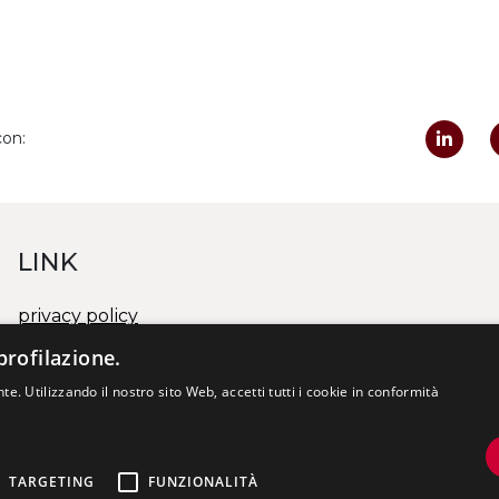
con:
LINK
privacy policy
cookies policy
profilazione.
whistleblowing/segnalazione illeciti
te. Utilizzando il nostro sito Web, accetti tutti i cookie in conformità
PROGETTO DI FUSIONE TRA ENTI
Visiona il documento 1
Visiona il documento 2
TARGETING
FUNZIONALITÀ