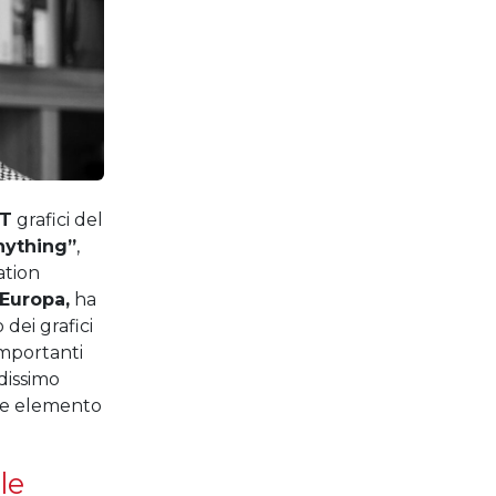
TT
grafici del
nything”
,
ation
’Europa,
ha
 dei grafici
importanti
ndissimo
ome elemento
le