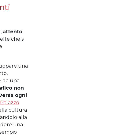
nti
o,
attento
lte che si
e
iluppare una
to,
e da una
rafico non
iversa ogni
Palazzo
ella cultura
gandolo alla
endere una
 Esempio