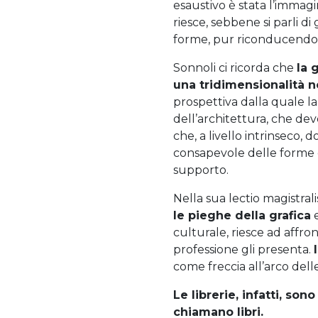
esaustivo è stata l’immagi
riesce, sebbene si parli d
forme, pur riconducendo a
Sonnoli ci ricorda che
la 
una tridimensionalità ne
prospettiva dalla quale la
dell’architettura, che de
che, a livello intrinseco
consapevole delle forme e
supporto.
Nella sua
lectio magistrali
le pieghe della grafica
e
culturale, riesce ad affr
professione gli presenta.
come freccia all’arco delle
Le librerie, infatti, so
chiamano libri.