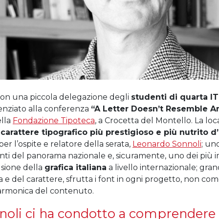
on una piccola delegazione degli
studenti di quarta I
nziato alla conferenza
“A Letter Doesn’t Resemble A
ella
Fondazione Tipoteca
, a Crocetta del Montello. La
loc
arattere tipografico più prestigioso e più nutrito d
er l’ospite e relatore della serata,
Leonardo Sonnoli
; uno
nti del panorama nazionale e, sicuramente, uno dei più 
usione della
grafica italiana
a livello internazionale; gra
a e del carattere, sfrutta i font in ogni progetto, non c
armonica del contenuto.
nnoli ci ha condotto a comprendere 