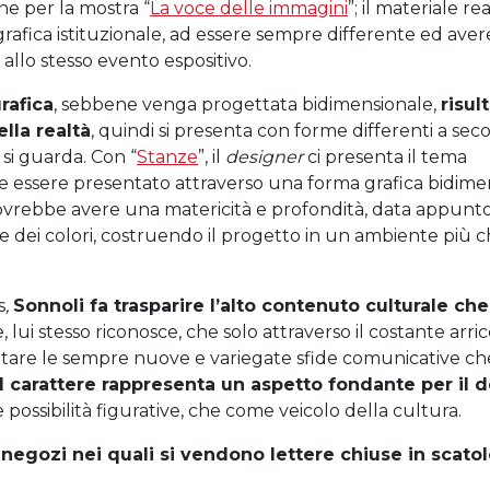
ne per la mostra “
La voce delle immagini
”; il materiale re
i grafica istituzionale, ad essere sempre differente ed aver
llo stesso evento espositivo.
grafica
, sebbene venga progettata bidimensionale,
risul
lla realtà
, quindi si presenta con forme differenti a sec
 si guarda. Con “
Stanze
”, il
designer
ci presenta il tema
ve essere presentato attraverso una forma grafica bidim
, dovrebbe avere una matericità e profondità, data appunt
 dei colori, costruendo il progetto in un ambiente più c
s
,
Sonnoli fa trasparire l’alto contenuto culturale che 
, lui stesso riconosce, che solo attraverso il costante arr
ontare le sempre nuove e variegate sfide comunicative ch
Il carattere rappresenta un aspetto fondante per il
d
 possibilità figurative, che come veicolo della cultura.
no negozi nei quali si vendono lettere chiuse in scatol