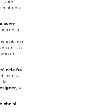
alizzato
e molteplici
ta avere
onda della
ensionale ma
o da un uso
he in un
si cela fra
icchimento
e la
esigner
,
sia
e che si