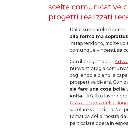
scelte comunicative c
progetti realizzati r
Dalle sue parole si compr
alla forma ma soprattu
intraprendono, molte vo
comunque vincenti, sia c
Con il progetto per
Artiss
nuova strategia comunica
cogliendo a pieno la capa
prospettiva diversi. Con
sia fare una cosa bella
volta.
Un’altro lavoro pre
Grassi – Punta della Dog
secolare veneziana. Nei pro
tematica della mostra da
particolare opera in espos