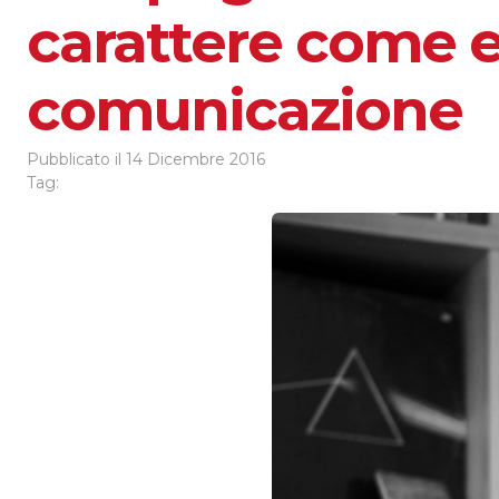
carattere come e
comunicazione
Pubblicato il
14 Dicembre 2016
Tag: