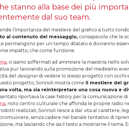
he stanno alla base dei più importa
ecentemente dal suo
team
.
ende l’importanza del mestiere del grafico a tutto tond
tto al contenuto del messaggio,
consapevole che le sce
lte permangono per un tempo dilatato e dovranno esser
ome impatto, che come funzione.
ima
, ci siamo soffermati ad ammirare la maestria nello sv
tiva pur lavorando sulla promozione del medesimo even
cità del
designer
di vedere lo stesso progetto con occhi 
 questo progetto, Sonnoli mostra come
il mestiere del g
 una volta, ma sia reinterpretare una cosa nuova e d
sentato riportava la
case history
per la comunicazione di
ana
, noto centro culturale che affonda le proprie radici n
dotti realizzati, Sonnoli riesce a dar vita al carattere, le
 promuovere, senza cadere nel banale tentativo di ripr
izione, ma lasciando che sia il testo a mostrarne il tema.