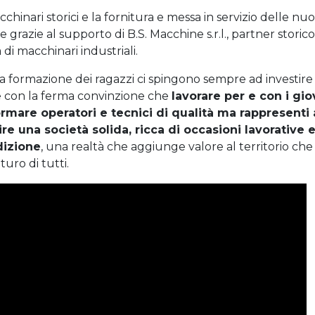
acchinari storici e la fornitura e messa in servizio delle nu
e grazie al supporto di B.S. Macchine s.r.l., partner storic
di macchinari industriali.
la formazione dei ragazzi ci spingono sempre ad investire 
 con la ferma convinzione che
lavorare per e con i gi
rmare operatori e tecnici di qualità ma rappresenti 
re una società solida, ricca di occasioni lavorative 
dizione
, una realtà che aggiunge valore al territorio che 
uro di tutti.