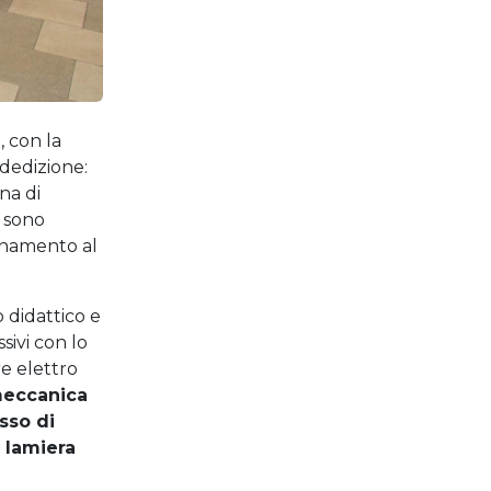
, con la
dedizione:
na di
e sono
cinamento al
o didattico e
sivi con lo
e elettro
meccanica
sso di
 lamiera