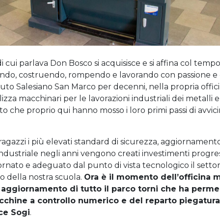
i cui parlava Don Bosco si acquisisce e si affina col tempo
liando, costruendo, rompendo e lavorando con passione e 
ituto Salesiano San Marco per decenni, nella propria offici
izza macchinari per le lavorazioni industriali dei metalli 
ento che proprio qui hanno mosso i loro primi passi di avvi
i ragazzi i più elevati standard di sicurezza, aggiornament
industriale negli anni vengono creati investimenti progres
nato e adeguato dal punto di vista tecnologico il settor
 della nostra scuola.
Ora è il momento dell’officina 
 aggiornamento di tutto il parco torni che ha perme
cchine a controllo numerico e del reparto piegatura
ce Sogi
.