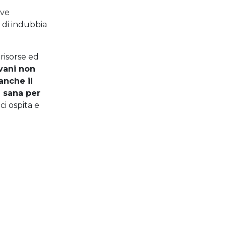
ove
o di indubbia
risorse ed
ovani non
anche il
e sana per
ci ospita e