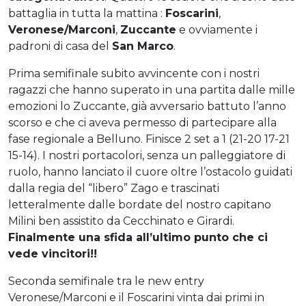
battaglia in tutta la mattina :
Foscarini
,
Veronese/Marconi
,
Zuccante
e ovviamente i
padroni di casa del
San Marco
.
Prima semifinale subito avvincente con i nostri
ragazzi che hanno superato in una partita dalle mille
emozioni lo Zuccante, già avversario battuto l’anno
scorso e che ci aveva permesso di partecipare alla
fase regionale a Belluno. Finisce 2 set a 1 (21-20 17-21
15-14). I nostri portacolori, senza un palleggiatore di
ruolo, hanno lanciato il cuore oltre l’ostacolo guidati
dalla regia del “libero” Zago e trascinati
letteralmente dalle bordate del nostro capitano
Milini ben assistito da Cecchinato e Girardi.
Finalmente una sfida all’ultimo punto che ci
vede vincitori!!
Seconda semifinale tra le new entry
Veronese/Marconi e il Foscarini vinta dai primi in