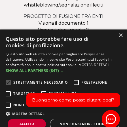
whistleblowing/segnalazione illeciti
PROGETTO DI FUSIONE TRA ENTI
Visiona il documento 1
Visiona il documento 2
×
Questo sito potrebbe fare uso di
cookies di profilazione.
Questo sito web utilizza i cookie per migliorare l'esperienza
dell'utente. Utilizzando il nostro sito Web, accetti tutti i cookie in
conformità con la nostra politica sui cookie.
MOSTRA DETTAGLI
SHOW ALL PARTNERS
(847) →
Via dei Salesiani 15 – 30174 Mestre (VE)
C.F. 82000110278 – P.I. 02173980273
STRETTAMENTE NECESSARIO
PRESTAZIONE
info@issm.it
|
ittsanmarco@issm.it
|
info.fcs@issm.it
TARGETING
FUNZIONALITÀ
Buongiorno come posso aiutarti oggi?
NON CLASSIFICATI
©2024 Istituto Salesiano San Marco - Via dei Salesiani, 15 -
MOSTRA DETTAGLI
30174 Venezia- Mestre - P.IVA 02173980273 - C.F.
Open 
ACCETTO
NON CONSENTIRE COOKIES