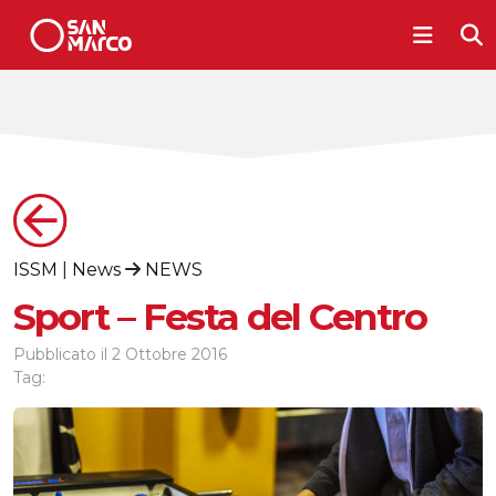
ISSM
|
News
NEWS
Sport – Festa del Centro
Pubblicato il
2 Ottobre 2016
Tag: