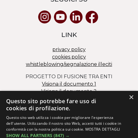
LINK
privacy policy
cookies policy
whistleblowing/segnalazione illeciti
PROGETTO DI FUSIONE TRA ENTI
Visiona il documento 1
Visiona il documento 2
×
Questo sito potrebbe fare uso di
cookies di profilazione.
Questo sito web utilizza i cookie per migliorare l'esperienza
dell'utente. Utilizzando il nostro sito Web, accetti tutti i cookie in
conformità con la nostra politica sui cookie.
MOSTRA DETTAGLI
SHOW ALL PARTNERS
(847) →
Via dei Salesiani 15 – 30174 Mestre (VE)