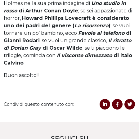
Holmes nella sua prima indagine di
Uno studio in
rosso
di Arthur Conan Doyle
; se sei appassionato di
horror,
Howard Phillips Lovecraft è considerato
uno dei padri del genere (
La ricorrenza
)
; se vuoi
tornare un po’ bambino, ecco
Favole al telefono
di
Gianni Rodari
; se vuoi un grande classico,
Il ritratto
di Dorian Gray
di Oscar Wilde
; se ti piacciono le
trilogie, comincia con
Il visconte dimezzato
di Italo
Calvino
.
Buon ascolto!!!
Condividi questo contenuto con:
SEGUICI SU