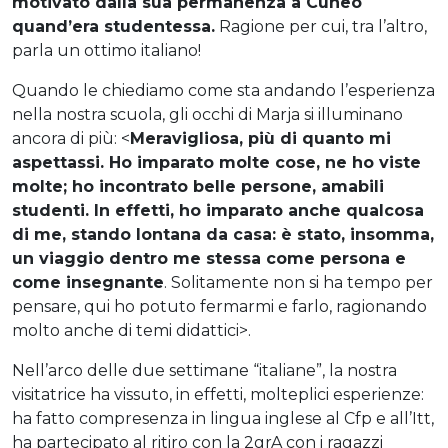
motivato dalla sua permanenza a Cuneo
quand’era studentessa.
Ragione per cui, tra l’altro,
parla un ottimo italiano!
Quando le chiediamo come sta andando l’esperienza
nella nostra scuola, gli occhi di Marja si illuminano
ancora di più: <
Meravigliosa, più di quanto mi
aspettassi. Ho imparato molte cose, ne ho viste
molte; ho incontrato belle persone, amabili
studenti. In effetti, ho imparato anche qualcosa
di me, stando lontana da casa: è stato, insomma,
un viaggio dentro me stessa come persona e
come insegnante
. Solitamente non si ha tempo per
pensare, qui ho potuto fermarmi e farlo, ragionando
molto anche di temi didattici>.
Nell’arco delle due settimane “italiane”, la nostra
visitatrice ha vissuto, in effetti, molteplici esperienze:
ha fatto compresenza in lingua inglese al Cfp e all’Itt,
ha partecipato al ritiro con la 2grA con i ragazzi