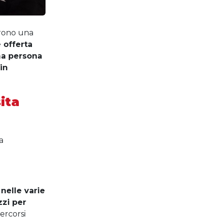
rrono una
 offerta
ma persona
in
ita
a
 nelle varie
zzi per
percorsi