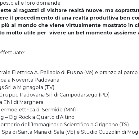
isposto alle loro domande.
te ai ragazzi di visitare realt
à nuove, ma soprattut
e il procedimento di una realt
à produttiva ben co
i più al mondo che viene virtualmente mostrato in cl
o molto utile per vivere un bel momento assieme a
effettuate:
rale Elettrica A. Palladio di Fusina (Ve) e pranzo al parco 
f Spa a Noventa Padovana
gs Srl a Mignagola (TV)
: Gruppo Padovana Srl di Campodarsego (PD)
ia ENI di Marghera
 Termoelettrica di Sermide (MN)
ng – Big Rock a Quarto d’Altino
oratorio dell’Immaginario Scientifico a Grignano (TS)
 Spa di Santa Maria di Sala (VE) e Studio Cuzzolin di Mog