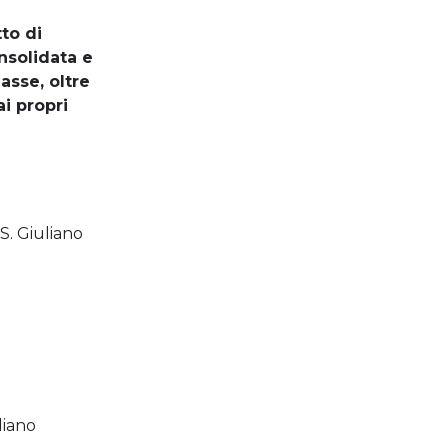
to di
nsolidata e
asse, oltre
i propri
S. Giuliano
liano