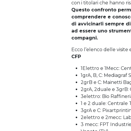
con i titolari che hanno r
Questo confronto permet
comprendere e conoscer
di avvicinarli sempre d
ad essere uno strument
compagni.
Ecco l’elenco delle visite 
CFP
1Elettro e 1Mecc: Cent
1grA, B, C: Mediagra
2grB e C: Mainetti Ba
2grA, 2duale e 3grB
3elettro: Bio Raffiner
1 e 2 duale: Centrale
3grA e C: Pixartprinti
2elettro e 2mecc: Lab
3 mecc: FPT Industrie