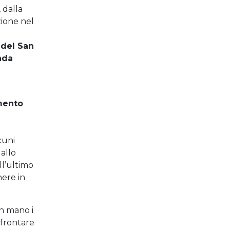
 dalla
zione nel
 del San
nda
mento
i
cuni
allo
ll’ultimo
nere in
on mano i
nfrontare