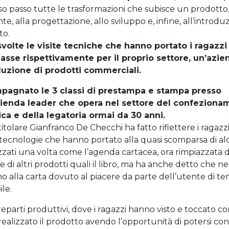
o passo tutte le trasformazioni che subisce un prodotto,
nte, alla progettazione, allo sviluppo e, infine, all’introdu
to.
svolte le visite tecniche che hanno portato i ragazzi
lasse rispettivamente per il proprio settore, un’azie
duzione di prodotti commerciali.
pagnato le 3 classi di prestampa e stampa presso
enda leader che opera nel settore
del confeziona
ica e della legatoria ormai da 30 anni.
titolare Gianfranco De Checchi ha fatto riflettere i ragazz
tecnologie che hanno portato alla quasi scomparsa di al
zzati una volta come l’agenda cartacea, ora rimpiazzata d
 di altri prodotti quali il libro, ma ha anche detto che ne
no alla carta dovuto al piacere da parte dell’utente di te
le.
ei reparti produttivi, dove i ragazzi hanno visto e toccato c
realizzato il prodotto avendo l’opportunità di potersi co