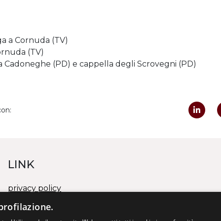
iga a Cornuda (TV)
ornuda (TV)
 a Cadoneghe (PD) e cappella degli Scrovegni (PD)
con:
LINK
privacy policy
cookies policy
profilazione.
whistleblowing/segnalazione illeciti