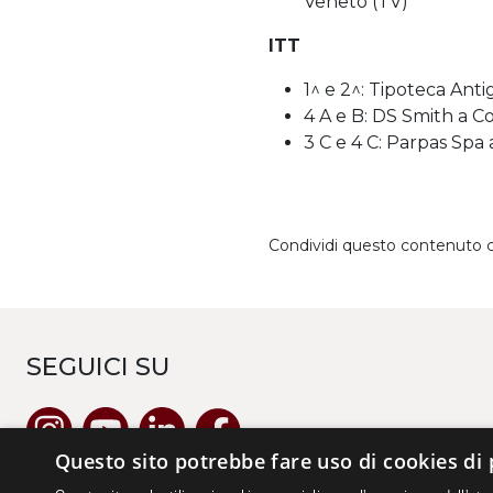
Veneto (TV)
ITT
1^ e 2^: Tipoteca Ant
4 A e B: DS Smith a C
3 C e 4 C: Parpas Spa
Condividi questo contenuto 
SEGUICI SU
Questo sito potrebbe fare uso di cookies di 