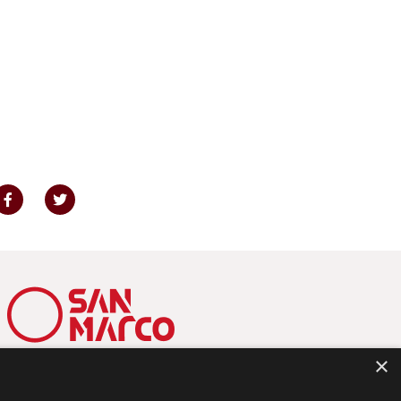
×
Via dei Salesiani 15 – 30174 Mestre (VE)
C.F. 82000110278 – P.I. 02173980273